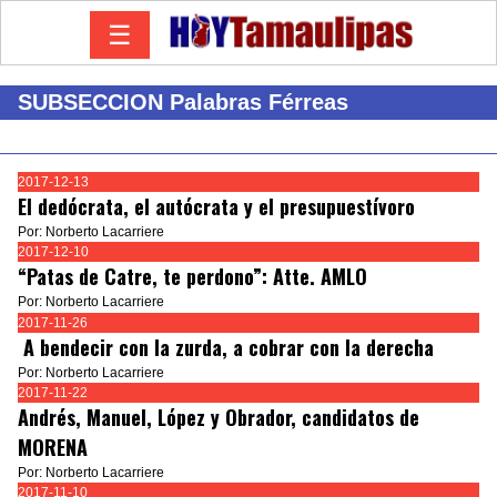
☰
SUBSECCION Palabras Férreas
2017-12-13
El dedócrata, el autócrata y el presupuestívoro
Por: Norberto Lacarriere
2017-12-10
“Patas de Catre, te perdono”: Atte. AMLO
Por: Norberto Lacarriere
2017-11-26
A bendecir con la zurda, a cobrar con la derecha
Por: Norberto Lacarriere
2017-11-22
Andrés, Manuel, López y Obrador, candidatos de
MORENA
Por: Norberto Lacarriere
2017-11-10