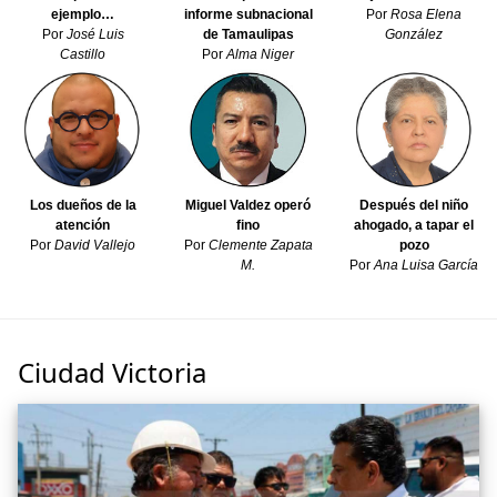
ejemplo…
informe subnacional
Por
Rosa Elena
Por
José Luis
de Tamaulipas
González
Castillo
Por
Alma Niger
Miguel Valdez operó
Los dueños de la
Después del niño
fino
atención
ahogado, a tapar el
Por
Clemente Zapata
Por
David Vallejo
pozo
M.
Por
Ana Luisa García
Ciudad Victoria