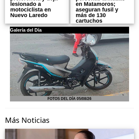
en Matamoros;
lesionado a
aseguran fusil y
motociclista en
más de 130
Nuevo Laredo
cartuchos
Galería del Día
FOTOS DEL DÍA 05/08/26
Más Noticias