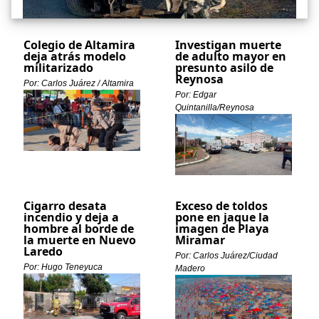
Colegio de Altamira
Investigan muerte
deja atrás modelo
de adulto mayor en
militarizado
presunto asilo de
Reynosa
Por: Carlos Juárez / Altamira
Por: Edgar
Quintanilla/Reynosa
Cigarro desata
Exceso de toldos
incendio y deja a
pone en jaque la
hombre al borde de
imagen de Playa
la muerte en Nuevo
Miramar
Laredo
Por: Carlos Juárez/Ciudad
Por: Hugo Teneyuca
Madero