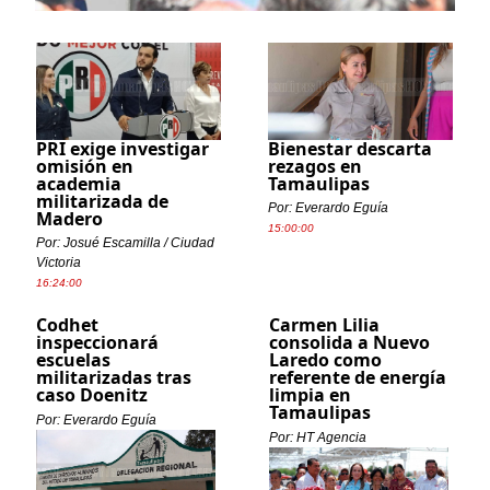
PRI exige investigar
Bienestar descarta
omisión en
rezagos en
academia
Tamaulipas
militarizada de
Por: Everardo Eguía
Madero
15:00:00
Por: Josué Escamilla / Ciudad
Victoria
16:24:00
Codhet
Carmen Lilia
inspeccionará
consolida a Nuevo
escuelas
Laredo como
militarizadas tras
referente de energía
caso Doenitz
limpia en
Tamaulipas
Por: Everardo Eguía
Por: HT Agencia