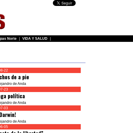
pas Norte
|
VIDA Y SALUD
|
08-22
chos de a pie
lejandro de Anda
07-23
aga política
lejandro de Anda
07-03
 Darwin!
lejandro de Anda
06-05