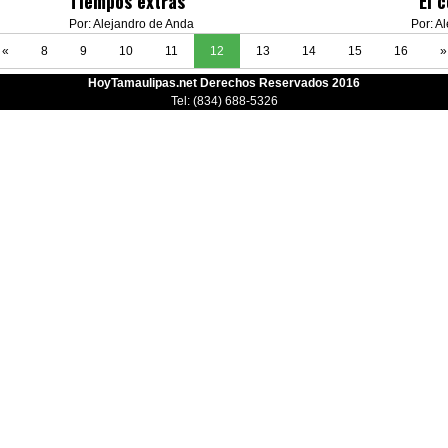
Tiempos extras
“El c
Por: Alejandro de Anda
Por: A
«
8
9
10
11
12
13
14
15
16
»
HoyTamaulipas.net Derechos Reservados 2016
Tel: (834) 688-5326