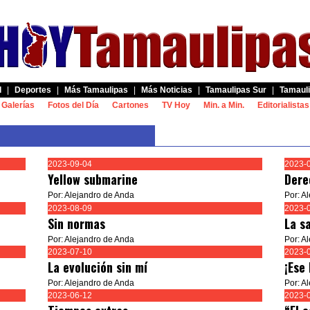
d
|
Deportes
|
Más Tamaulipas
|
Más Noticias
|
Tamaulipas Sur
|
Tamauli
Galerías
Fotos del Día
Cartones
TV Hoy
Min. a Min.
Editorialistas
2023-09-04
2023-
Yellow submarine
Dere
Por: Alejandro de Anda
Por: A
2023-08-09
2023-
Sin normas
La s
Por: Alejandro de Anda
Por: A
2023-07-10
2023-
La evolución sin mí
¡Ese
Por: Alejandro de Anda
Por: A
2023-06-12
2023-