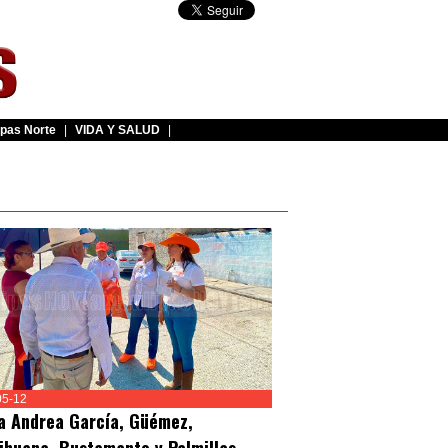
pas Norte
|
VIDA Y SALUD
|
05-12
ta Andrea García, Güémez,