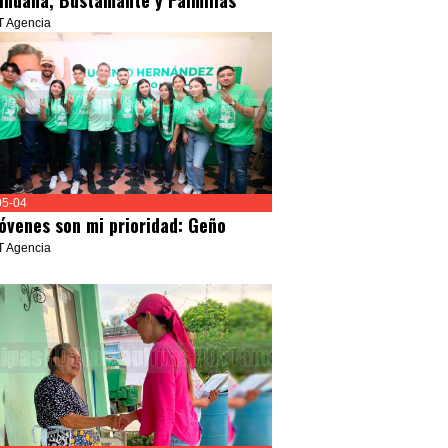
ihuana, Bustamante y Palmillas
T Agencia
05-04
jóvenes son mi prioridad: Geño
T Agencia