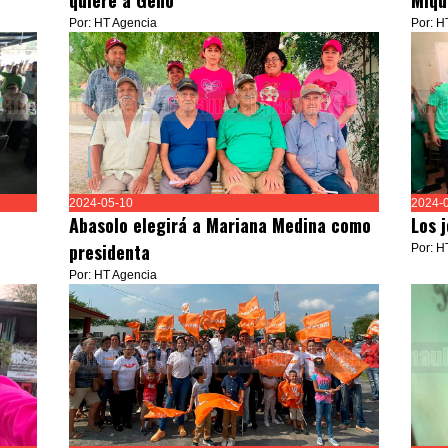
quiere a Geño
Miqu
Por: HT Agencia
Por: H
2024-05-10
2024-
Abasolo elegirá a Mariana Medina como
Los 
presidenta
Por: H
Por: HT Agencia