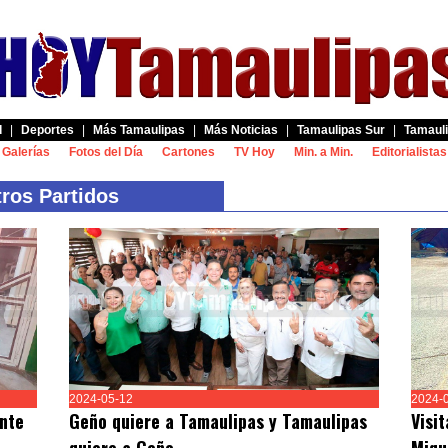
d
|
Deportes
|
Más Tamaulipas
|
Más Noticias
|
Tamaulipas Sur
|
Tamauli
Galerías
Fotos del Día
Cartones
TV Hoy
Min. a Min.
Editorialistas
os Partidos
2024-05-12
2024-
nte
Geño quiere a Tamaulipas y Tamaulipas
Visi