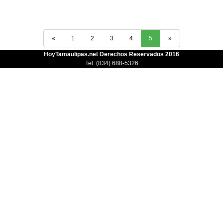
«
1
2
3
4
5
»
HoyTamaulipas.net Derechos Reservados 2016
Tel: (834) 688-5326