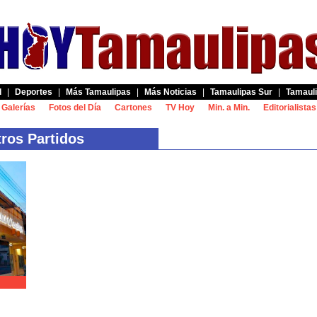
d
|
Deportes
|
Más Tamaulipas
|
Más Noticias
|
Tamaulipas Sur
|
Tamauli
Galerías
Fotos del Día
Cartones
TV Hoy
Min. a Min.
Editorialistas
os Partidos