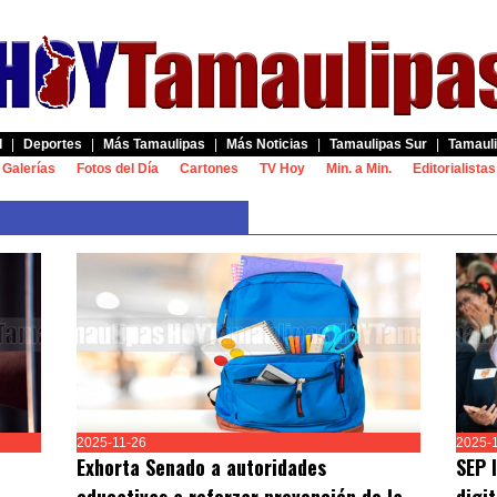
d
|
Deportes
|
Más Tamaulipas
|
Más Noticias
|
Tamaulipas Sur
|
Tamauli
Galerías
Fotos del Día
Cartones
TV Hoy
Min. a Min.
Editorialistas
2025-11-26
2025-
Exhorta Senado a autoridades
SEP 