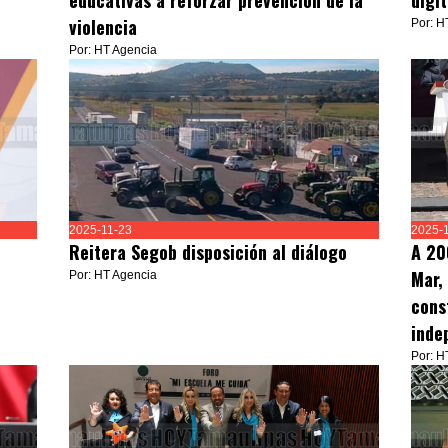
educativas a reforzar prevención de la
digi
violencia
Por: H
Por: HT Agencia
2025-11-23
2025-
Reitera Segob disposición al diálogo
A 20
Mar,
Por: HT Agencia
cons
inde
Por: H