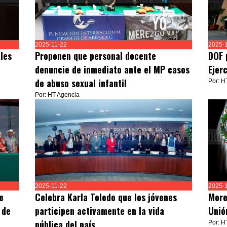
2025-11-22
2025-
les
Proponen que personal docente
DOF 
denuncie de inmediato ante el MP casos
Ejer
de abuso sexual infantil
Por: H
Por: HT Agencia
2025-11-22
2025-
e
Celebra Karla Toledo que los jóvenes
More
 de
participen activamente en la vida
Unió
pública del país
Por: H