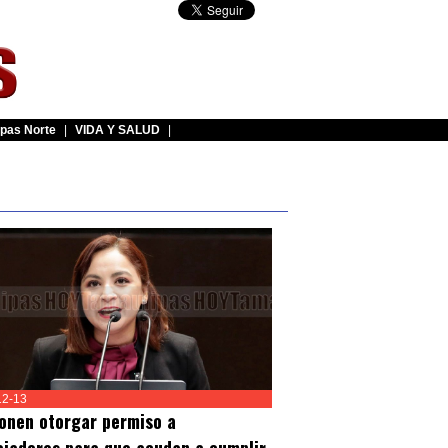
pas Norte
|
VIDA Y SALUD
|
12-13
onen otorgar permiso a