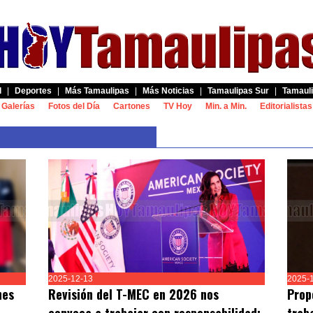
d
|
Deportes
|
Más Tamaulipas
|
Más Noticias
|
Tamaulipas Sur
|
Tamauli
Galerías
Fotos del Día
Cartones
TV Hoy
Min. a Min.
Editorialistas
2025-12-13
2025-
nes
Revisión del T-MEC en 2026 nos
Prop