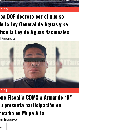
12-12
ica DOF decreto por el que se
de la Ley General de Aguas y se
fica la Ley de Aguas Nacionales
T Agencia
12-11
ene Fiscalía CDMX a Armando “N”
su presunta participación en
nicidio en Milpa Alta
ván Esquivel
»