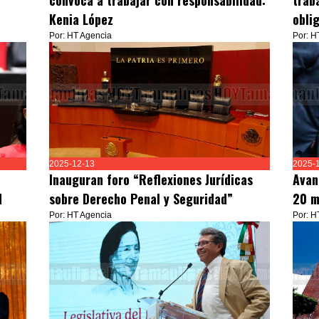
convoca a trabajar con responsabilidad:
trab
Kenia López
obli
Por: HT Agencia
Por: H
2025-12-13
2025-
Inauguran foro “Reflexiones Jurídicas
Avan
d
sobre Derecho Penal y Seguridad”
20 m
Por: HT Agencia
Por: H