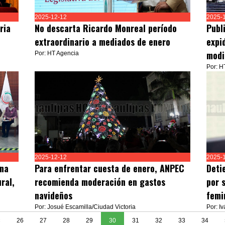
2025-12-12
2025-
ria
No descarta Ricardo Monreal período
Publ
extraordinario a mediados de enero
expi
modi
Por: HT Agencia
Por: H
2025-12-12
2025-
una
Para enfrentar cuesta de enero, ANPEC
Deti
ral,
recomienda moderación en gastos
por 
navideños
femi
Por: Josué Escamilla/Ciudad Victoria
Por: I
«
26
27
28
29
30
31
32
33
34