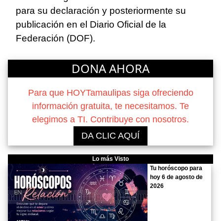
para su declaración y posteriormente su
publicación en el Diario Oficial de la
Federación (DOF).
DONA AHORA
Para que HOYTamaulipas siga ofreciendo
información gratuita, te necesitamos. Te
elegimos a TI. Contribuye con nosotros.
DA CLIC AQUÍ
Lo más Visto
Tu horóscopo para
hoy 6 de agosto de
2026