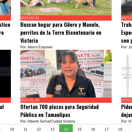
2025-01-31
2025-
stico
Buscan hogar para Güero y Manolo,
Trab
ro
perritos de la Torre Bicentenario en
Espe
Victoria
con 
Por: Marco Esquivel
Por: J
2025-01-29
2025-
al
Ofertan 700 plazas para Seguridad
Pide
Pública en Tamaulipas
deja
Por: Alberto Serna/Ciudad Victoria
Por: H
«
10
11
12
13
14
15
16
17
18