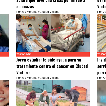
aclara que tuvo una crisis por miedo a
del 
amenazas
Vict
Por: Aly Morante / Ciudad Victoria
Por: J
2025-02-03
2025-
Joven estudiante pide ayuda para su
Invi
tratamiento contra el cáncer en Ciudad
serv
Victoria
perr
Por: Aly Morante / Ciudad Victoria
Por: A