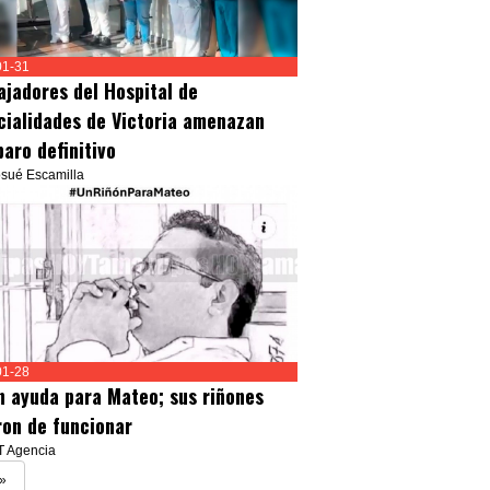
01-31
ajadores del Hospital de
cialidades de Victoria amenazan
paro definitivo
osué Escamilla
01-28
n ayuda para Mateo; sus riñones
ron de funcionar
T Agencia
»