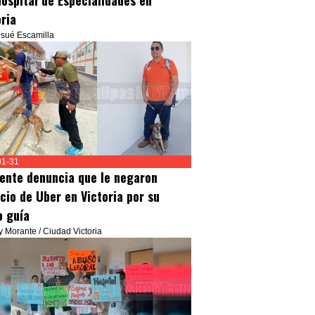
Hospital de Especialidades en
oria
osué Escamilla
01-31
dente denuncia que le negaron
icio de Uber en Victoria por su
o guía
ly Morante / Ciudad Victoria