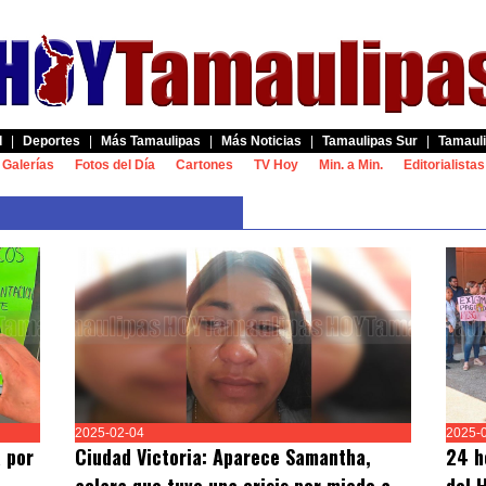
d
|
Deportes
|
Más Tamaulipas
|
Más Noticias
|
Tamaulipas Sur
|
Tamauli
Galerías
Fotos del Día
Cartones
TV Hoy
Min. a Min.
Editorialistas
2025-02-04
2025-
 por
Ciudad Victoria: Aparece Samantha,
24 h