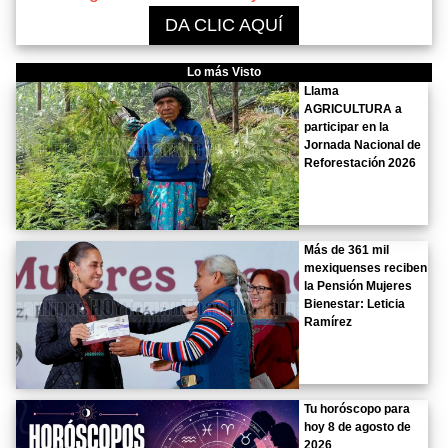
DA CLIC AQUÍ
Lo más Visto
Llama
AGRICULTURA a
participar en la
Jornada Nacional de
Reforestación 2026
Más de 361 mil
mexiquenses reciben
la Pensión Mujeres
Bienestar: Leticia
Ramírez
Tu horóscopo para
hoy 8 de agosto de
2026