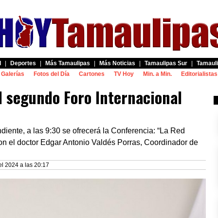
d
|
Deportes
|
Más Tamaulipas
|
Más Noticias
|
Tamaulipas Sur
|
Tamauli
Galerías
Fotos del Día
Cartones
TV Hoy
Min. a Min.
Editorialistas
l segundo Foro Internacional
iente, a las 9:30 se ofrecerá la Conferencia: “La Red
on el doctor Edgar Antonio Valdés Porras, Coordinador de
el 2024 a las 20:17