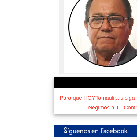
Para que HOYTamaulipas siga of
elegimos a TI. Cont