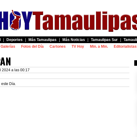
d
|
Deportes
|
Más Tamaulipas
|
Más Noticias
|
Tamaulipas Sur
|
Tamauli
Galerías
Fotos del Día
Cartones
TV Hoy
Min. a Min.
Editorialistas
PAN
l 2024 a las 00:17
 este Día.