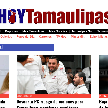
d
|
Deportes
|
Más Tamaulipas
|
Más Noticias
|
Tamaulipas Sur
|
Tamauli
Galerías
Fotos del Día
Cartones
TV Hoy
Min. a Min.
Editorialistas
al
2026-06-08
2026-
ada
Descarta PC riesgo de ciclones para
Baja