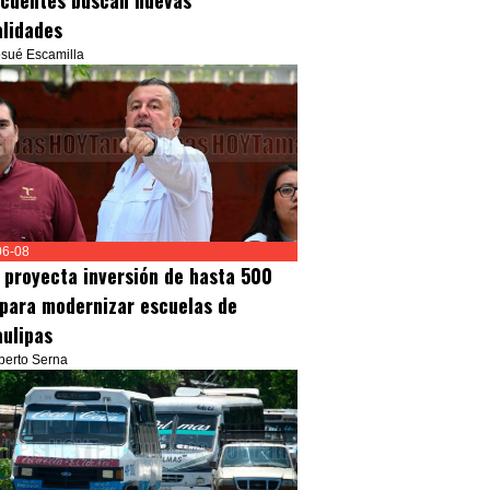
ncuentes buscan nuevas
lidades
osué Escamilla
06-08
E proyecta inversión de hasta 500
para modernizar escuelas de
ulipas
lberto Serna