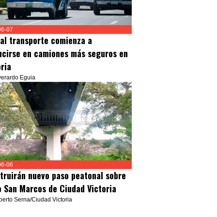
06-07
 al transporte comienza a
ucirse en camiones más seguros en
oria
verardo Eguia
06-06
truirán nuevo paso peatonal sobre
ío San Marcos de Ciudad Victoria
lberto Serna/Ciudad Victoria