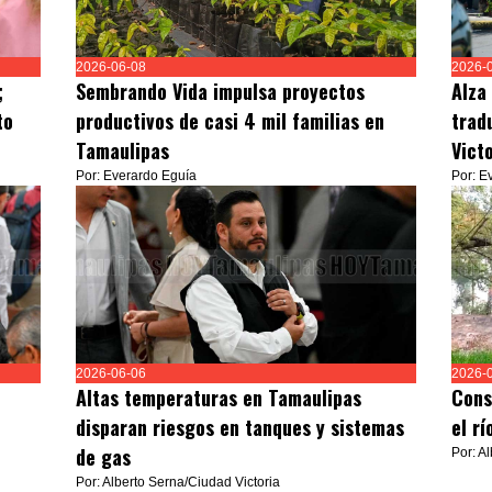
2026-06-08
2026-
;
Sembrando Vida impulsa proyectos
Alza
to
productivos de casi 4 mil familias en
trad
Tamaulipas
Vict
Por: Everardo Eguía
Por: E
2026-06-06
2026-
Altas temperaturas en Tamaulipas
Cons
disparan riesgos en tanques y sistemas
el r
de gas
Por: A
Por: Alberto Serna/Ciudad Victoria