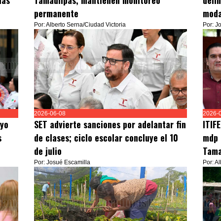
nas
Tamaulipas; mantienen monitoreo
deli
permanente
moda
Por: Alberto Serna/Ciudad Victoria
Por: J
2026-06-08
2026-
oyo
SET advierte sanciones por adelantar fin
ITIF
s
de clases; ciclo escolar concluye el 10
mdp 
de julio
Tama
Por: Josué Escamilla
Por: A