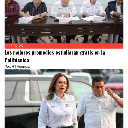
2026-07-25
Los mejores promedios estudiarán gratis en la
Politécnica
Por: HT Agencia