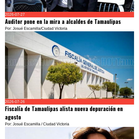
2026-07-27
Auditor pone en la mira a alcaldes de Tamaulipas
Por: Josué Escamilla/Ciudad Victoria
2026-07-26
Fiscalía de Tamaulipas alista nueva depuración en
agosto
Por: Josué Escamilla / Ciudad Victoria