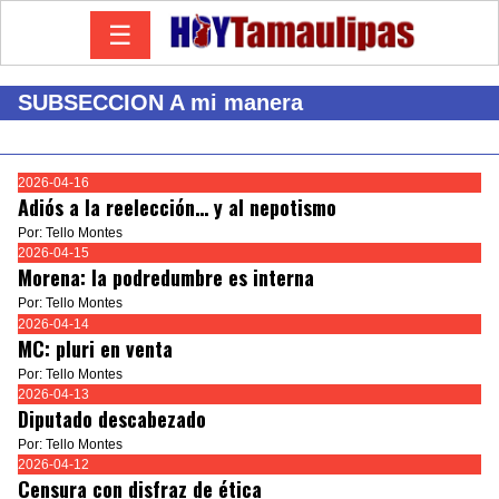
☰
SUBSECCION A mi manera
2026-04-16
Adiós a la reelección… y al nepotismo
Por: Tello Montes
2026-04-15
Morena: la podredumbre es interna
Por: Tello Montes
2026-04-14
MC: pluri en venta
Por: Tello Montes
2026-04-13
Diputado descabezado
Por: Tello Montes
2026-04-12
Censura con disfraz de ética