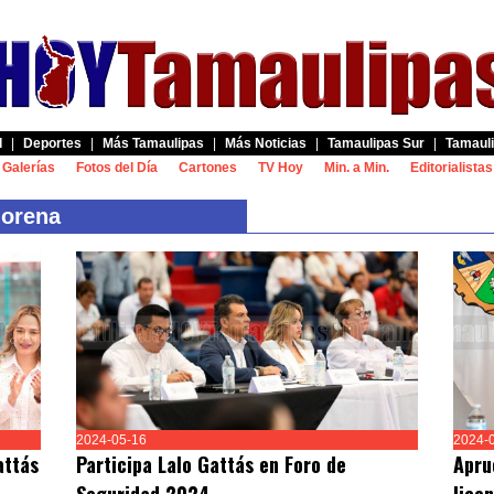
d
|
Deportes
|
Más Tamaulipas
|
Más Noticias
|
Tamaulipas Sur
|
Tamauli
Galerías
Fotos del Día
Cartones
TV Hoy
Min. a Min.
Editorialistas
Morena
2024-05-16
2024-
attás
Participa Lalo Gattás en Foro de
Apru