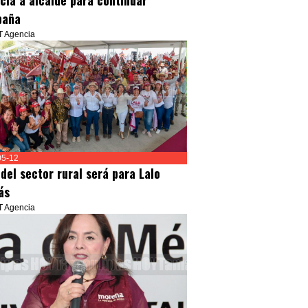
ncia a alcalde para continuar
paña
T Agencia
05-12
 del sector rural será para Lalo
ás
T Agencia