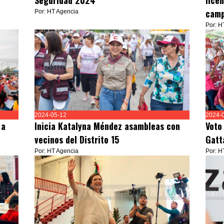
Seguridad 2024
lice
cam
Por: HT Agencia
Por: H
2024-05-12
2024-
 a
Inicia Katalyna Méndez asambleas con
Voto
vecinos del Distrito 15
Gatt
Por: HT Agencia
Por: H