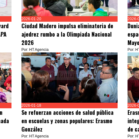
2026-01-20
2026-
vard
Ciudad Madero impulsa eliminatoria de
Duni
APA
ajedrez rumbo a la Olimpiada Nacional
espa
2026
May
Por: HT Agencia
Por: H
2026-01-18
2026-
n
Se refuerzan acciones de salud pública
Eras
nada
en escuelas y zonas populares: Erasmo
inte
González
de c
Por: HT Agencia
Por: H