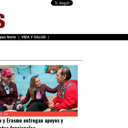
pas Norte
|
VIDA Y SALUD
|
01-24
a y Erasmo entregan apoyos y