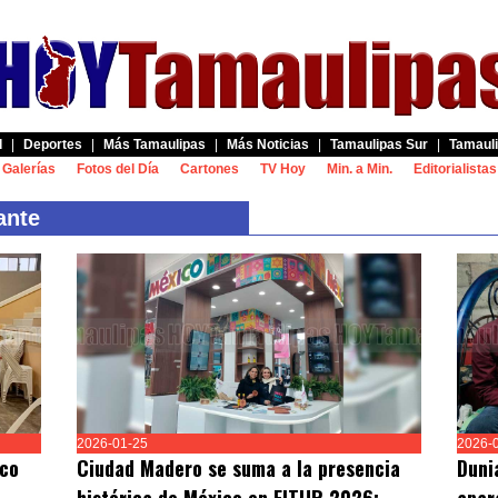
d
|
Deportes
|
Más Tamaulipas
|
Más Noticias
|
Tamaulipas Sur
|
Tamauli
Galerías
Fotos del Día
Cartones
TV Hoy
Min. a Min.
Editorialistas
ante
2026-01-25
2026-
ico
Ciudad Madero se suma a la presencia
Duni