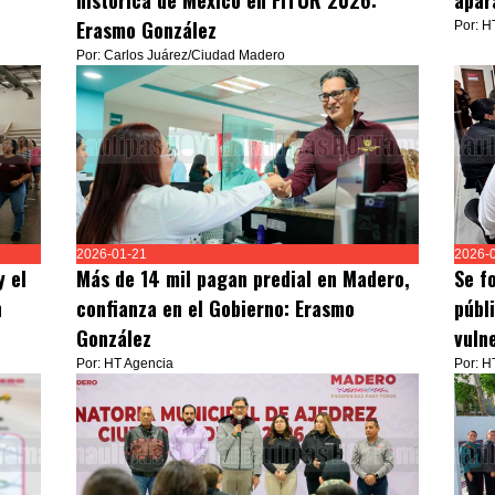
n
histórica de México en FITUR 2026:
apar
Erasmo González
Por: H
Por: Carlos Juárez/Ciudad Madero
2026-01-21
2026-
y el
Más de 14 mil pagan predial en Madero,
Se fo
n
confianza en el Gobierno: Erasmo
públ
González
vuln
Por: HT Agencia
Por: H