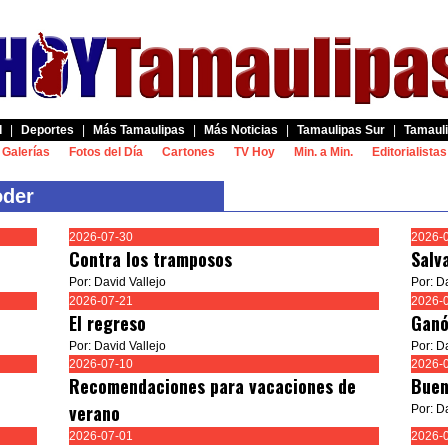
d
|
Deportes
|
Más Tamaulipas
|
Más Noticias
|
Tamaulipas Sur
|
Tamauli
Galerías
Fotos del Día
Cartones
TV Hoy
Min. a Min.
Editorialistas
der
2026-07-30
2026-
Contra los tramposos
Salv
Por: David Vallejo
Por: D
2026-07-21
2026-
El regreso
Ganó
Por: David Vallejo
Por: D
2026-07-10
2026-
Recomendaciones para vacaciones de
Buen
verano
Por: D
2026-07-01
2026-