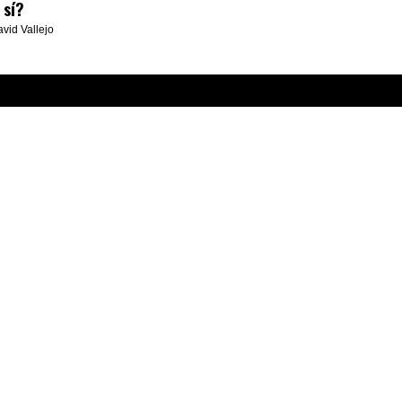
 sí?
avid Vallejo