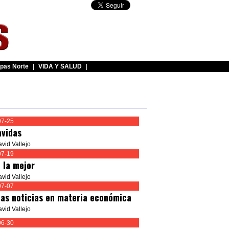
pas Norte
|
VIDA Y SALUD
|
07-25
avidas
avid Vallejo
07-19
 la mejor
avid Vallejo
07-07
as noticias en materia económica
avid Vallejo
06-30