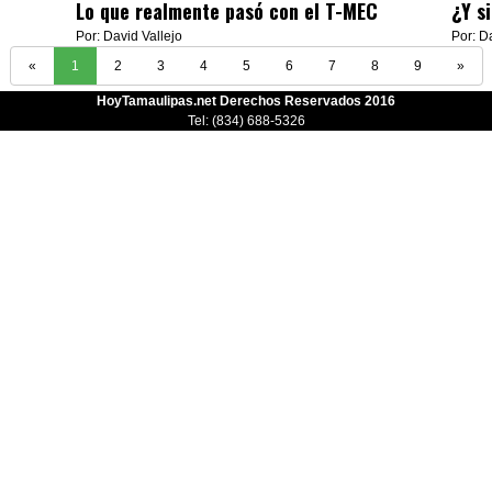
Lo que realmente pasó con el T-MEC
¿Y si
Por: David Vallejo
Por: D
«
1
2
3
4
5
6
7
8
9
»
HoyTamaulipas.net Derechos Reservados 2016
Tel: (834) 688-5326