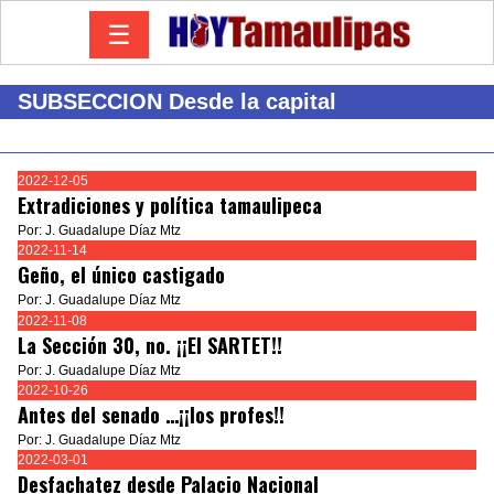
☰
SUBSECCION Desde la capital
2022-12-05
Extradiciones y política tamaulipeca
Por: J. Guadalupe Díaz Mtz
2022-11-14
Geño, el único castigado
Por: J. Guadalupe Díaz Mtz
2022-11-08
La Sección 30, no. ¡¡El SARTET!!
Por: J. Guadalupe Díaz Mtz
2022-10-26
Antes del senado …¡¡los profes!!
Por: J. Guadalupe Díaz Mtz
2022-03-01
Desfachatez desde Palacio Nacional