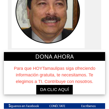
DONA AHORA
Para que HOYTamaulipas siga ofreciendo
información gratuita, te necesitamos. Te
elegimos a TI. Contribuye con nosotros.
DA CLIC AQUÍ