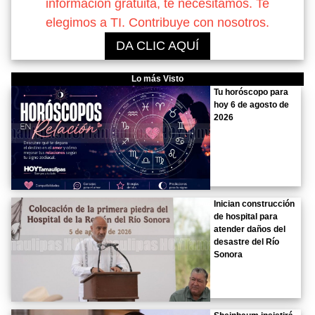
información gratuita, te necesitamos. Te
elegimos a TI. Contribuye con nosotros.
DA CLIC AQUÍ
Lo más Visto
Tu horóscopo para
hoy 6 de agosto de
2026
Inician construcción
de hospital para
atender daños del
desastre del Río
Sonora