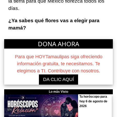
la tierra para que México florezca todos los
días.
¿Ya sabes qué flores vas a elegir para
mamá?
DONA AHORA
Para que HOYTamaulipas siga ofreciendo
información gratuita, te necesitamos. Te
elegimos a TI. Contribuye con nosotros.
DA CLIC AQUÍ
Lo más Visto
Tu horóscopo para
hoy 6 de agosto de
2026