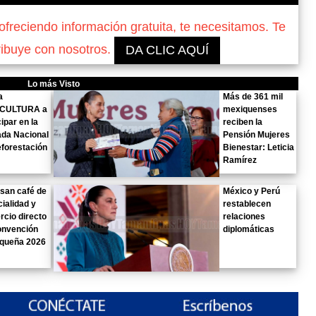
reciendo información gratuita, te necesitamos. Te
ribuye con nosotros.
DA CLIC AQUÍ
Lo más Visto
a
Más de 361 mil
CULTURA a
mexiquenses
cipar en la
reciben la
ada Nacional
Pensión Mujeres
forestación
Bienestar: Leticia
Ramírez
san café de
México y Perú
ialidad y
restablecen
cio directo
relaciones
onvención
diplomáticas
queña 2026