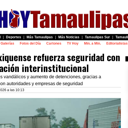
d
|
Deportes
|
Más Tamaulipas
|
Más Noticias
|
Tamaulipas Sur
|
Tamauli
Galerías
Fotos del Día
Cartones
TV Hoy
Min. a Min.
Editorialistas
xiquense refuerza seguridad con
ación interinstitucional
os vandálicos y aumento de detenciones, gracias a
 con autoridades y empresas de seguridad
2026 a las 10:13