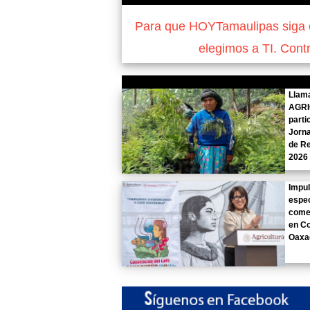
Para que HOYTamaulipas siga of
elegimos a TI. Cont
Llam
AGRI
parti
Jorn
de Re
2026
Impul
espec
comer
en C
Oaxa