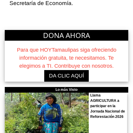
Secretaría de Economía.
DONA AHORA
Para que HOYTamaulipas siga ofreciendo
información gratuita, te necesitamos. Te
elegimos a TI. Contribuye con nosotros.
DA CLIC AQUÍ
Lo más Visto
Llama
AGRICULTURA a
participar en la
Jornada Nacional de
Reforestación 2026