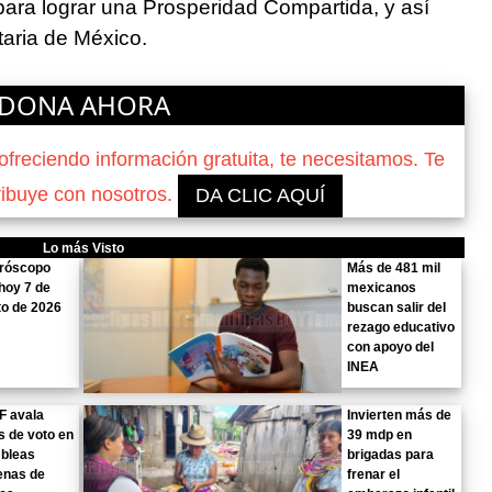
ara lograr una Prosperidad Compartida, y así
taria de México.
DONA AHORA
reciendo información gratuita, te necesitamos. Te
ribuye con nosotros.
DA CLIC AQUÍ
Lo más Visto
oróscopo
Más de 481 mil
hoy 7 de
mexicanos
o de 2026
buscan salir del
rezago educativo
con apoyo del
INEA
F avala
Invierten más de
s de voto en
39 mdp en
bleas
brigadas para
enas de
frenar el