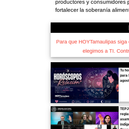
productores y consumidores p
fortalecer la soberanía alimen
Para que HOYTamaulipas siga of
elegimos a TI. Cont
Tu h
para 
agost
TEPJ
regla
asam
indíg