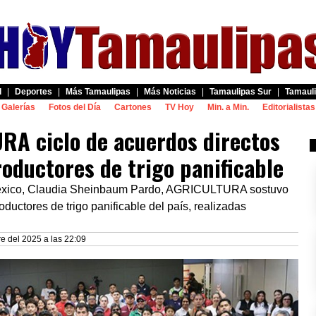
d
|
Deportes
|
Más Tamaulipas
|
Más Noticias
|
Tamaulipas Sur
|
Tamauli
Galerías
Fotos del Día
Cartones
TV Hoy
Min. a Min.
Editorialistas
A ciclo de acuerdos directos
oductores de trigo panificable
 México, Claudia Sheinbaum Pardo, AGRICULTURA sostuvo
ductores de trigo panificable del país, realizadas
e del 2025 a las 22:09