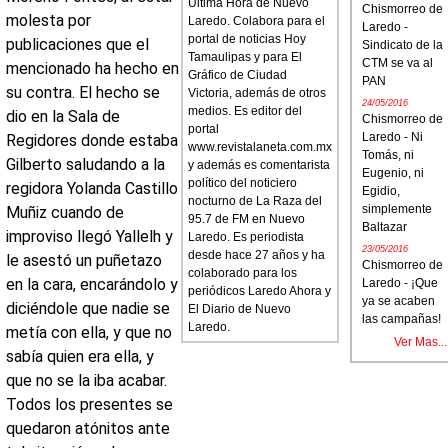
Última Hora de Nuevo
Chismorreo de
molesta por
Laredo. Colabora para el
Laredo -
portal de noticias Hoy
publicaciones que el
Sindicato de la
Tamaulipas y para El
CTM se va al
mencionado ha hecho en
Gráfico de Ciudad
PAN
su contra. El hecho se
Victoria, además de otros
24/05/2016
medios. Es editor del
dio en la Sala de
Chismorreo de
portal
Laredo - Ni
Regidores donde estaba
www.revistalaneta.com.mx
Tomás, ni
Gilberto saludando a la
y además es comentarista
Eugenio, ni
político del noticiero
regidora Yolanda Castillo
Egidio,
nocturno de La Raza del
simplemente
Muñiz cuando de
95.7 de FM en Nuevo
Baltazar
improviso llegó Yallelh y
Laredo. Es periodista
23/05/2016
desde hace 27 años y ha
le asestó un puñetazo
Chismorreo de
colaborado para los
en la cara, encarándolo y
Laredo - ¡Que
periódicos Laredo Ahora y
ya se acaben
diciéndole que nadie se
El Diario de Nuevo
las campañas!
Laredo.
metía con ella, y que no
Ver Mas...
sabía quien era ella, y
que no se la iba acabar.
Todos los presentes se
quedaron atónitos ante