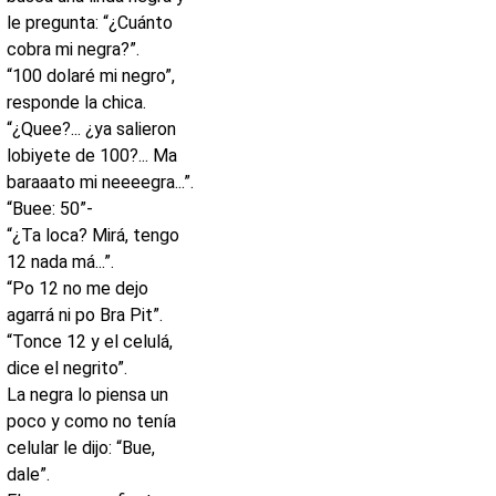
le pregunta:
“
¿Cuánto
cobra mi negra?
”.
“
100
dolaré mi negro”,
responde la chica.
“
¿Quee?... ¿ya salieron
lobiyete de 100?... Ma
baraaato mi neeeegra...
”.
“
Buee: 50”-
“¿Ta loca? Mirá, tengo
12 nada má...
”.
“
Po 12 no me dejo
agarrá ni po Bra Pit”.
“Tonce 12 y el celulá,
dice el negrito”.
La negra lo piensa un
poco y como no tenía
celular le dijo:
“
Bue,
dale
”.