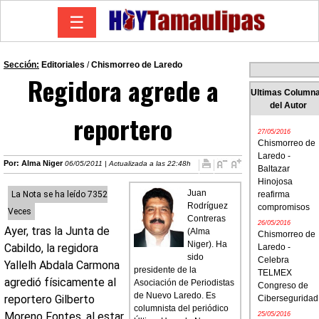
☰
Sección:
Editoriales
/
Chismorreo de Laredo
Regidora agrede a
Ultimas Column
del Autor
reportero
27/05/2016
Chismorreo de
Laredo -
Por: Alma Niger
06/05/2011 | Actualizada a las 22:48h
Baltazar
Hinojosa
Juan
La Nota se ha leído 7352
reafirma
Rodríguez
compromisos
Veces
Contreras
26/05/2016
Ayer, tras la Junta de
(Alma
Chismorreo de
Niger). Ha
Cabildo, la regidora
Laredo -
sido
Celebra
Yallelh Abdala Carmona
presidente de la
TELMEX
agredió físicamente al
Asociación de Periodistas
Congreso de
de Nuevo Laredo. Es
reportero Gilberto
Ciberseguridad
columnista del periódico
Moreno Fontes, al estar
25/05/2016