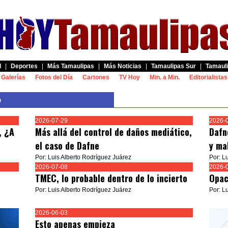
d
|
Deportes
|
Más Tamaulipas
|
Más Noticias
|
Tamaulipas Sur
|
Tamauli
Galerías
Fotos del Día
Cartones
TV Hoy
Min. a Min.
Editorialistas
o
2026-07-29
2026-
, ¿A
Más allá del control de daños mediático,
Dafn
el caso de Dafne
y ma
Por: Luis Alberto Rodríguez Juárez
Por: L
2026-07-08
2026-
TMEC, lo probable dentro de lo incierto
Opac
Por: Luis Alberto Rodríguez Juárez
Por: L
2026-06-03
Esto apenas empieza