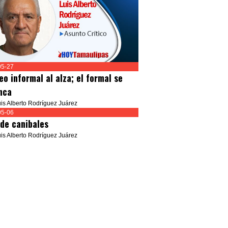
05-27
eo informal al alza; el formal se
nca
uis Alberto Rodríguez Juárez
05-06
 de canibales
uis Alberto Rodríguez Juárez