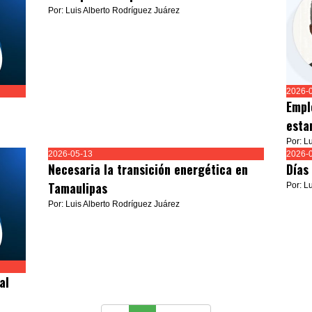
Por: Luis Alberto Rodríguez Juárez
2026-
Empl
esta
Por: L
2026-05-13
2026-
Necesaria la transición energética en
Días
Tamaulipas
Por: L
Por: Luis Alberto Rodríguez Juárez
al