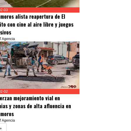
02-03
moros alista reapertura de El
to con cine al aire libre y juegos
usivos
T Agencia
02-02
erzan mejoramiento vial en
nias y zonas de alta afluencia en
moros
T Agencia
»