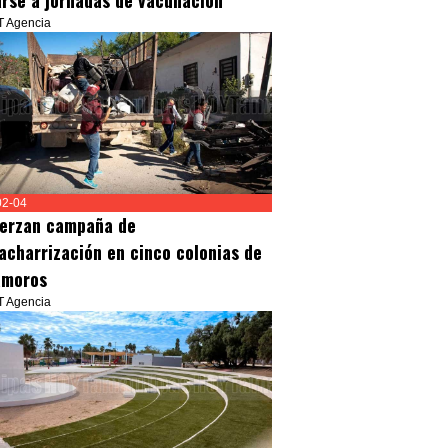
rse a jornadas de vacunación
T Agencia
02-04
erzan campaña de
acharrización en cinco colonias de
moros
T Agencia