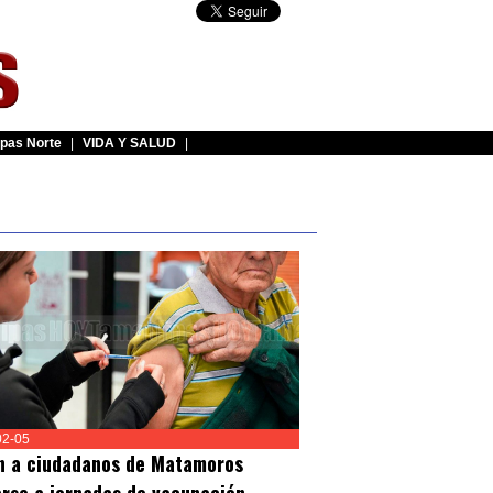
pas Norte
|
VIDA Y SALUD
|
02-05
n a ciudadanos de Matamoros