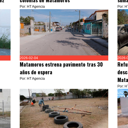
ez
colonias de Matamoros
suma
Por: HT Agencia
Por: H
2026-02-04
2026-
Matamoros estrena pavimento tras 30
Refu
años de espera
desc
Mata
Por: HT Agencia
Por: H