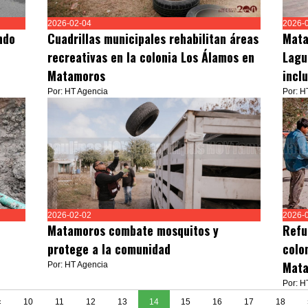
2026-02-04
2026-
ndo
Cuadrillas municipales rehabilitan áreas
Mata
recreativas en la colonia Los Álamos en
Lagui
Matamoros
incl
Por: HT Agencia
Por: H
2026-02-02
2026-
Matamoros combate mosquitos y
Refu
protege a la comunidad
colo
Mata
Por: HT Agencia
Por: H
«
10
11
12
13
14
15
16
17
18