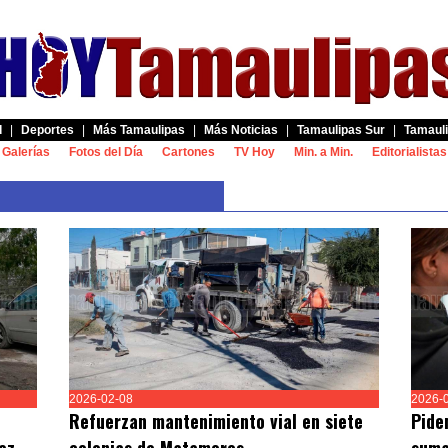
d
|
Deportes
|
Más Tamaulipas
|
Más Noticias
|
Tamaulipas Sur
|
Tamauli
Galerías
Fotos del Día
Cartones
TV Hoy
Min. a Min.
Editorialistas
2026-02-08
2026-
Refuerzan mantenimiento vial en siete
Pide