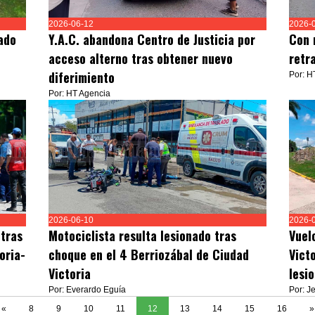
2026-06-12
2026-
ado
Y.A.C. abandona Centro de Justicia por
Con 
acceso alterno tras obtener nuevo
retr
diferimiento
Por: H
Por: HT Agencia
2026-06-10
2026-
 tras
Motociclista resulta lesionado tras
Vuel
oria-
choque en el 4 Berriozábal de Ciudad
Vict
Victoria
lesi
Por: Everardo Eguía
Por: J
«
8
9
10
11
12
13
14
15
16
»