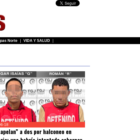
pas Norte
|
VIDA Y SALUD
|
06-18
apelan” a dos por halconeo en