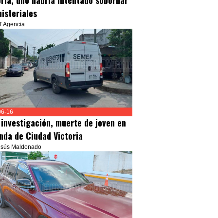
oria; uno habría intentado sobornar
nisteriales
T Agencia
06-16
 investigación, muerte de joven en
enda de Ciudad Victoria
esús Maldonado