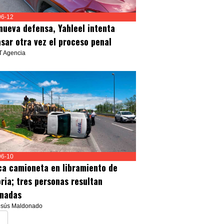
06-12
nueva defensa, Yahleel intenta
asar otra vez el proceso penal
T Agencia
06-10
ca camioneta en libramiento de
oria; tres personas resultan
onadas
esús Maldonado