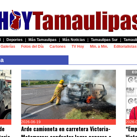
d
|
Deportes
|
Más Tamaulipas
|
Más Noticias
|
Tamaulipas Sur
|
Tamauli
Galerías
Fotos del Día
Cartones
TV Hoy
Min. a Min.
Editorialistas
ia
2026-06-19
2026-
de
Arde camioneta en carretera Victoria-
“Emp