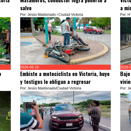
toria
Matamoros; conductor logra ponerse a
Vict
salvo
a mi
Por: Jesús Maldonado / Ciudad Victoria
Por: H
2026-06-16
2026-
o
Embiste a motociclista en Victoria, huye
Bajo
y testigos lo obligan a regresar
vivi
Por: Jesús Maldonado/Ciudad Victoria
Por: J