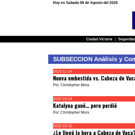
Hoy es Sabado 08 de Agosto del 2026
Ciudad Victoria
|
Segurida
SUBSECCION Análisis y Com
2025-11-14
Nueva embestida vs. Cabeza de Vac
Por: Christopher Mora
2025-10-24
Katalyna ganó… pero perdió
Por: Christopher Mora
2025-10-10
¿Le llegó la hora a Cabeza de Vaca