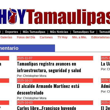
d
|
Deportes
|
Más Tamaulipas
|
Más Noticias
|
Tamaulipas Sur
|
Tamauli
Galerías
Fotos del Día
Cartones
TV Hoy
Min. a Min.
Editorialistas
entario
2025-11-07
2025-
a
Tamaulipas registra avances en
La U
infraestructura, seguridad y salud
Por: C
Por: Christopher Mora
2025-10-22
2025-
El alcalde Armando Martínez está
Admi
descontrolado
Por: C
Por: Christopher Mora
2025-10-03
2025-
?
Carlos libre…Francisco huyendo
El 3