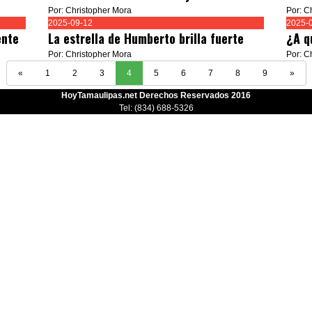
Por: Christopher Mora
Por: C
2025-09-12
2025-
ente
La estrella de Humberto brilla fuerte
¿A q
Por: Christopher Mora
Por: C
«
1
2
3
4
5
6
7
8
9
»
HoyTamaulipas.net Derechos Reservados 2016
Tel: (834) 688-5326