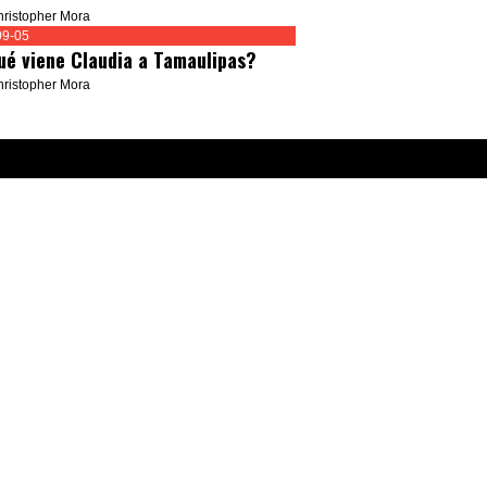
hristopher Mora
09-05
ué viene Claudia a Tamaulipas?
hristopher Mora