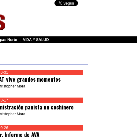
pas Norte
|
VIDA Y SALUD
|
10-31
AT vive grandes momentos
hristopher Mora
10-17
nistración panista un cochinero
hristopher Mora
09-26
er. Informe de AVA