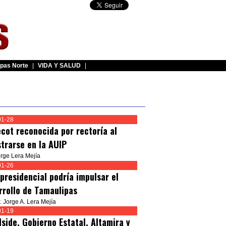
pas Norte
|
VIDA Y SALUD
|
01-28
ecot reconocida por rectoría al
strarse en la AUIP
orge Lera Mejía
01-26
 presidencial podría impulsar el
rrollo de Tamaulipas
. Jorge A. Lera Mejía
01-19
side, Gobierno Estatal, Altamira y