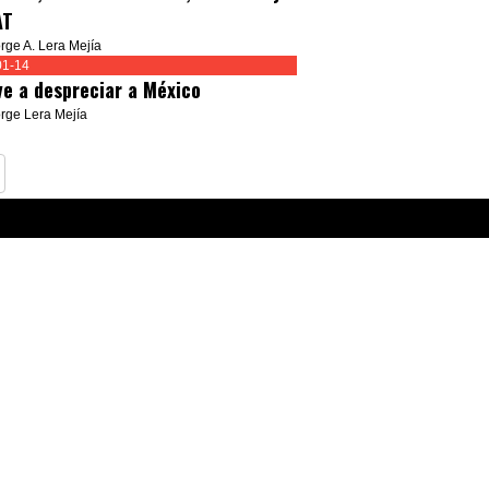
AT
orge A. Lera Mejía
01-14
ve a despreciar a México
orge Lera Mejía