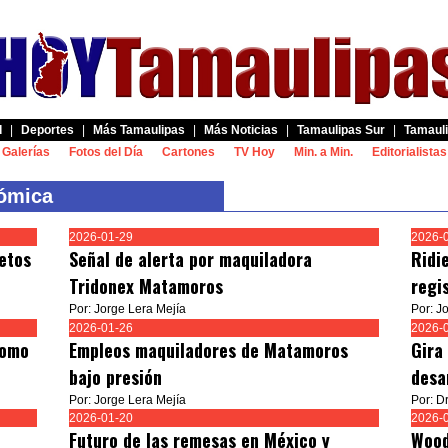
d
|
Deportes
|
Más Tamaulipas
|
Más Noticias
|
Tamaulipas Sur
|
Tamauli
Galerías
Fotos del Día
Cartones
TV Hoy
Min. a Min.
Editorialistas
ómica
2026-01-29
2026-
etos
Señal de alerta por maquiladora
Ridi
Tridonex Matamoros
regi
Por: Jorge Lera Mejía
Por: J
2026-01-26
2026-
como
Empleos maquiladores de Matamoros
Gira
bajo presión
desa
Por: Jorge Lera Mejía
Por: Dr
2026-01-20
2026-
Futuro de las remesas en México y
Wood