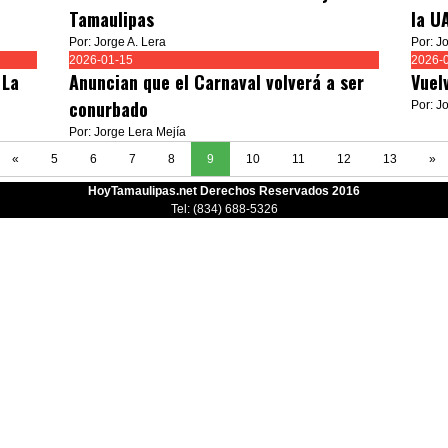
Tamaulipas
la U
Por: Jorge A. Lera
Por: J
2026-01-15
2026-
 La
Anuncian que el Carnaval volverá a ser
Vuel
conurbado
Por: J
Por: Jorge Lera Mejía
«
5
6
7
8
9
10
11
12
13
»
HoyTamaulipas.net Derechos Reservados 2016
Tel: (834) 688-5326