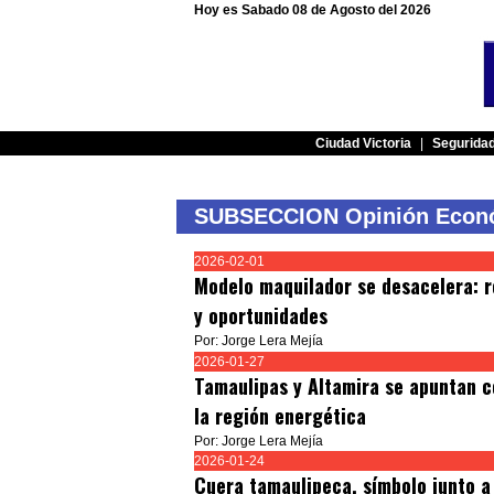
Hoy es Sabado 08 de Agosto del 2026
Ciudad Victoria
|
Segurida
SUBSECCION Opinión Econ
2026-02-01
Modelo maquilador se desacelera: r
y oportunidades
Por: Jorge Lera Mejía
2026-01-27
Tamaulipas y Altamira se apuntan 
la región energética
Por: Jorge Lera Mejía
2026-01-24
Cuera tamaulipeca, símbolo junto a