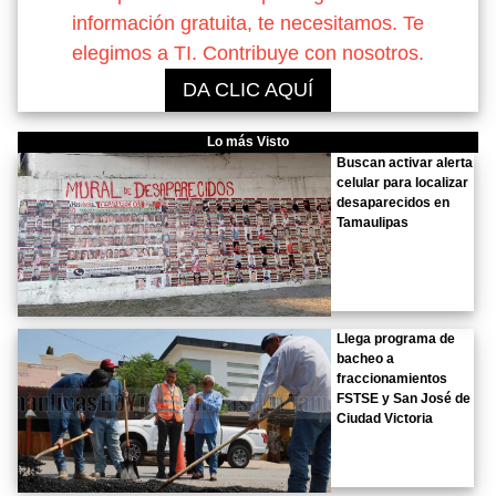
información gratuita, te necesitamos. Te
elegimos a TI. Contribuye con nosotros.
DA CLIC AQUÍ
Lo más Visto
Buscan activar alerta
celular para localizar
desaparecidos en
Tamaulipas
Llega programa de
bacheo a
fraccionamientos
FSTSE y San José de
Ciudad Victoria