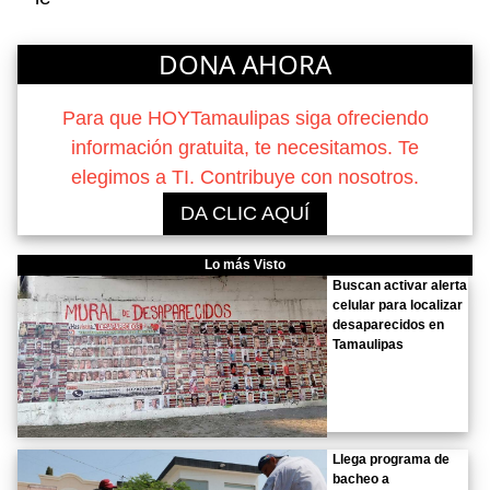
DONA AHORA
Para que HOYTamaulipas siga ofreciendo
información gratuita, te necesitamos. Te
elegimos a TI. Contribuye con nosotros.
DA CLIC AQUÍ
Lo más Visto
Buscan activar alerta
celular para localizar
desaparecidos en
Tamaulipas
Llega programa de
bacheo a