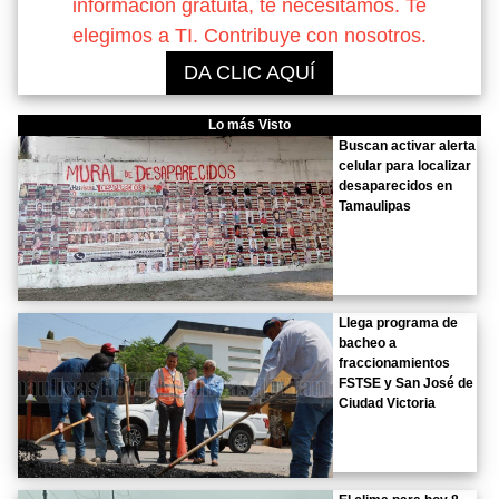
información gratuita, te necesitamos. Te
elegimos a TI. Contribuye con nosotros.
DA CLIC AQUÍ
Lo más Visto
Buscan activar alerta
celular para localizar
desaparecidos en
Tamaulipas
Llega programa de
bacheo a
fraccionamientos
FSTSE y San José de
Ciudad Victoria