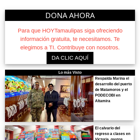
DONA AHORA
Para que HOYTamaulipas siga ofreciendo
información gratuita, te necesitamos. Te
elegimos a TI. Contribuye con nosotros.
DA CLIC AQUÍ
Lo más Visto
Respalda Marina el
desarrollo del puerto
de Matamoros y el
PODECOBI en
Altamira
El calvario del
regreso a clases en
Victoria, gastos