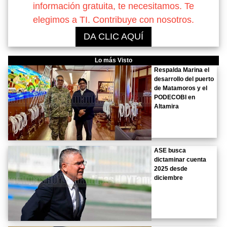
información gratuita, te necesitamos. Te
elegimos a TI. Contribuye con nosotros.
DA CLIC AQUÍ
Lo más Visto
Respalda Marina el
desarrollo del puerto
de Matamoros y el
PODECOBI en
Altamira
ASE busca
dictaminar cuenta
2025 desde
diciembre