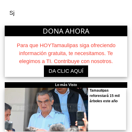
Sj
DONA AHORA
Para que HOYTamaulipas siga ofreciendo
información gratuita, te necesitamos. Te
elegimos a TI. Contribuye con nosotros.
DA CLIC AQUÍ
Lo más Visto
Tamaulipas
reforestará 15 mil
árboles este año