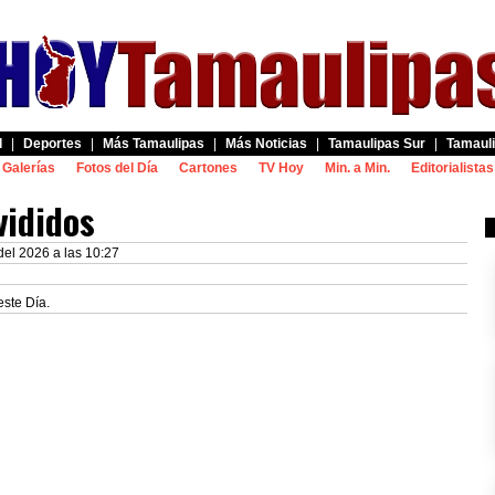
d
|
Deportes
|
Más Tamaulipas
|
Más Noticias
|
Tamaulipas Sur
|
Tamauli
Galerías
Fotos del Día
Cartones
TV Hoy
Min. a Min.
Editorialistas
vididos
el 2026 a las 10:27
este Día.