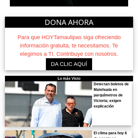
DONA AHORA
Para que HOYTamaulipas siga ofreciendo
información gratuita, te necesitamos. Te
elegimos a TI. Contribuye con nosotros.
DA CLIC AQUÍ
Lo más Visto
Detectan boletos de
Matehuala en
parquímetros de
Victoria; exigen
explicación
El clima para hoy 6