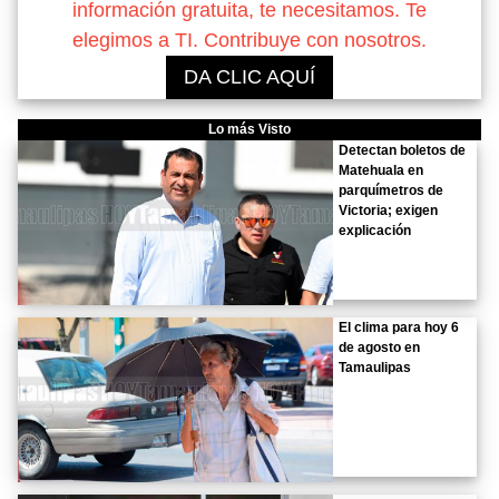
información gratuita, te necesitamos. Te
elegimos a TI. Contribuye con nosotros.
DA CLIC AQUÍ
Lo más Visto
Detectan boletos de
Matehuala en
parquímetros de
Victoria; exigen
explicación
El clima para hoy 6
de agosto en
Tamaulipas