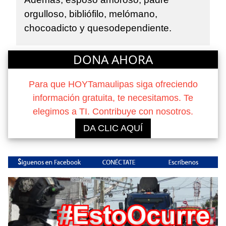
orgulloso, bibliófilo, melómano,
chocoadicto y quesodependiente.
DONA AHORA
Para que HOYTamaulipas siga ofreciendo
información gratuita, te necesitamos. Te
elegimos a TI. Contribuye con nosotros.
DA CLIC AQUÍ