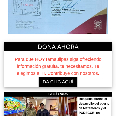
DONA AHORA
Para que HOYTamaulipas siga ofreciendo
información gratuita, te necesitamos. Te
elegimos a TI. Contribuye con nosotros.
DA CLIC AQUÍ
Lo más Visto
Respalda Marina el
desarrollo del puerto
de Matamoros y el
PODECOBI en