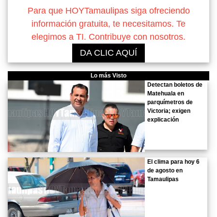
Para que HOYTamaulipas siga ofreciendo
información gratuita, te necesitamos. Te
elegimos a TI. Contribuye con nosotros.
DA CLIC AQUÍ
Lo más Visto
Detectan boletos de
Matehuala en
parquímetros de
Victoria; exigen
explicación
El clima para hoy 6
de agosto en
Tamaulipas