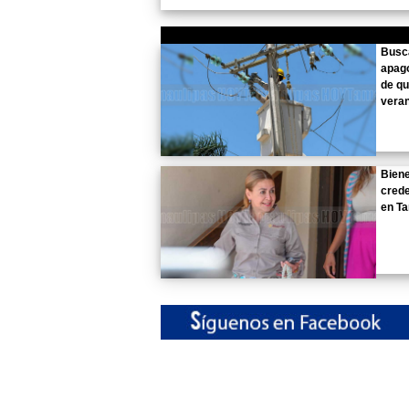
Busc
apag
de qu
vera
Biene
crede
en T