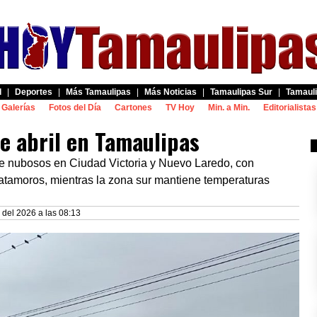
d
|
Deportes
|
Más Tamaulipas
|
Más Noticias
|
Tamaulipas Sur
|
Tamauli
Galerías
Fotos del Día
Cartones
TV Hoy
Min. a Min.
Editorialistas
de abril en Tamaulipas
e nubosos en Ciudad Victoria y Nuevo Laredo, con
tamoros, mientras la zona sur mantiene temperaturas
 del 2026 a las 08:13