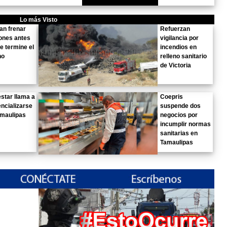
Lo más Visto
an frenar
Refuerzan
ones antes
vigilancia por
e termine el
incendios en
no
relleno sanitario
de Victoria
star llama a
Coepris
ncializarse
suspende dos
amaulipas
negocios por
incumplir normas
sanitarias en
Tamaulipas