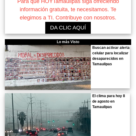
Para que HOYTamaulipas siga ofreciendo
información gratuita, te necesitamos. Te
elegimos a TI. Contribuye con nosotros.
DA CLIC AQUÍ
Lo más Visto
Buscan activar alerta
celular para localizar
desaparecidos en
Tamaulipas
El clima para hoy 8
de agosto en
Tamaulipas