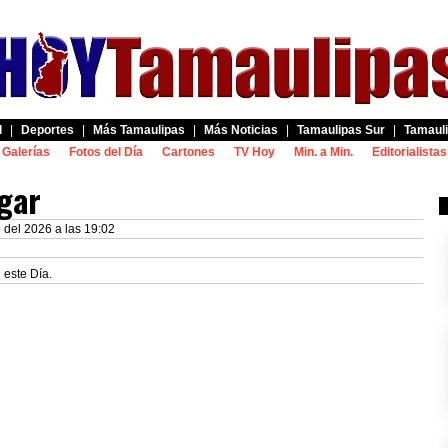
d
|
Deportes
|
Más Tamaulipas
|
Más Noticias
|
Tamaulipas Sur
|
Tamauli
Galerías
Fotos del Día
Cartones
TV Hoy
Min. a Min.
Editorialistas
gar
l del 2026 a las 19:02
 este Día.