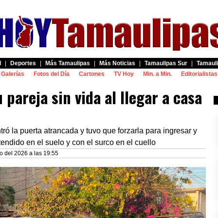
d
|
Deportes
|
Más Tamaulipas
|
Más Noticias
|
Tamaulipas Sur
|
Tamauli
Galerías
Fotos del Día
Cartones
TV Hoy
Min. a Min.
Editorialistas
 pareja sin vida al llegar a casa
tró la puerta atrancada y tuvo que forzarla para ingresar y
 tendido en el suelo y con el surco en el cuello
o del 2026 a las 19:55