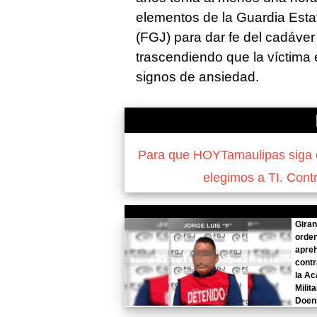
elementos de la Guardia Estat
(FGJ) para dar fe del cadáver 
trascendiendo que la víctima 
signos de ansiedad.
Para que HOYTamaulipas siga of
elegimos a TI. Cont
Gira
orde
apre
contr
la A
Milit
Doeni