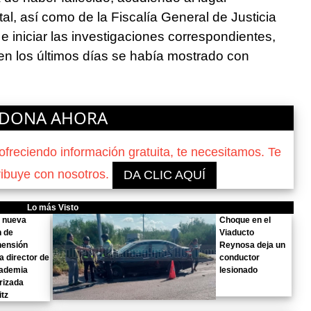
al, así como de la Fiscalía General de Justicia
e iniciar las investigaciones correspondientes,
en los últimos días se había mostrado con
DONA AHORA
reciendo información gratuita, te necesitamos. Te
ribuye con nosotros.
DA CLIC AQUÍ
Lo más Visto
n nueva
Choque en el
n de
Viaducto
hensión
Reynosa deja un
a director de
conductor
cademia
lesionado
arizada
tz