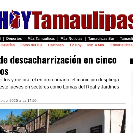
d
|
Deportes
|
Más Tamaulipas
|
Más Noticias
|
Tamaulipas Sur
|
Tamauli
Galerías
Fotos del Día
Cartones
TV Hoy
Min. a Min.
Editorialistas
e descacharrización en cinco
ros
sectos y mejorar el entorno urbano, el municipio despliega
 este jueves en sectores como Lomas del Real y Jardines
o del 2026 a las 14:50