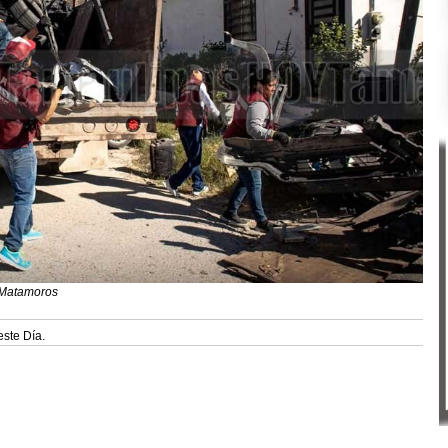
 Matamoros
este Día.