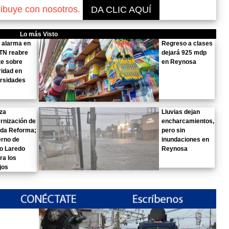
ribuye con nosotros.
DA CLIC AQUÍ
Lo más Visto
 alarma en
Regreso a clases
TN reabre
dejará 925 mdp
te sobre
en Reynosa
idad en
rsidades
za
Lluvias dejan
rnización de
encharcamientos,
ida Reforma;
pero sin
erno de
inundaciones en
o Laredo
Reynosa
ra los
jos