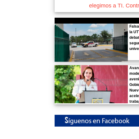
elegimos a TI. Cont
Falsa
la UT
deba
segur
unive
Avan
mode
aven
Gobi
Nuev
acele
traba