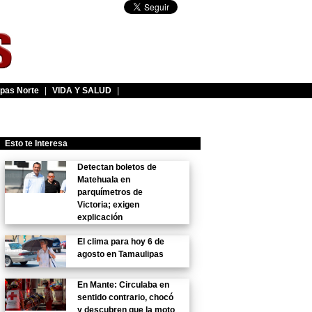
pas Norte
|
VIDA Y SALUD
|
Esto te Interesa
Detectan boletos de
Matehuala en
parquímetros de
Victoria; exigen
explicación
El clima para hoy 6 de
agosto en Tamaulipas
En Mante: Circulaba en
sentido contrario, chocó
y descubren que la moto