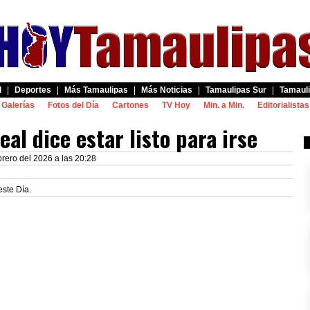
d
|
Deportes
|
Más Tamaulipas
|
Más Noticias
|
Tamaulipas Sur
|
Tamauli
Galerías
Fotos del Día
Cartones
TV Hoy
Min. a Min.
Editorialistas
al dice estar listo para irse
rero del 2026 a las 20:28
este Día.