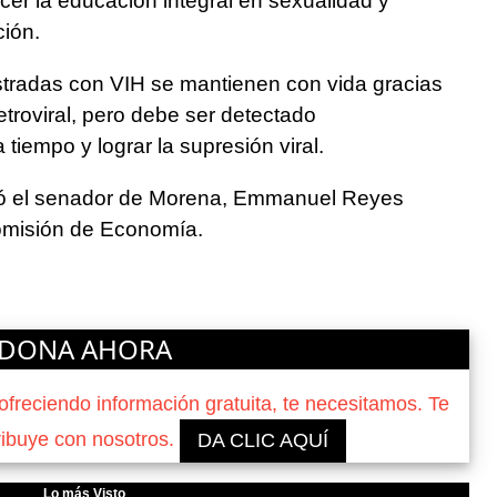
ecer la educación integral en sexualidad y
ión.
stradas con VIH se mantienen con vida gracias
retroviral, pero debe ser detectado
 tiempo y lograr la supresión viral.
tió el senador de Morena, Emmanuel Reyes
omisión de Economía.
DONA AHORA
reciendo información gratuita, te necesitamos. Te
ribuye con nosotros.
DA CLIC AQUÍ
Lo más Visto