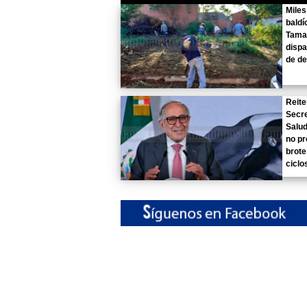
Miles
baldí
Tama
dispa
de d
Reite
Secre
Salu
no pr
brote
ciclo