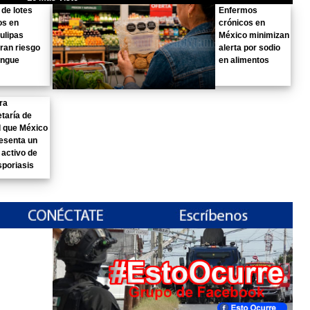
 de lotes
Enfermos
os en
crónicos en
ulipas
México minimizan
ran riesgo
alerta por sodio
engue
en alimentos
ra
taría de
d que México
esenta un
 activo de
sporiasis