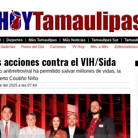
d
|
Deportes
|
Más Tamaulipas
|
Más Noticias
|
Tamaulipas Sur
|
Tamauli
Galerías
Fotos del Día
Cartones
TV Hoy
Min. a Min.
Editorialistas
s acciones contra el VIH/Sida
 antirretroviral ha permitido salvar millones de vidas, la
berto Coutiño Niño
e del 2025 a las 07:44